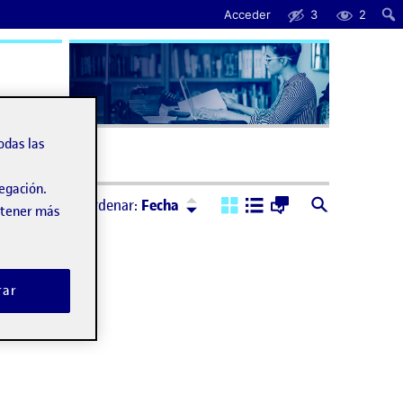
Acceder
3
2
uda
odas las
vegación.
Ordenar:
Descendente
Ordenar:
Fecha
obtener más
rar