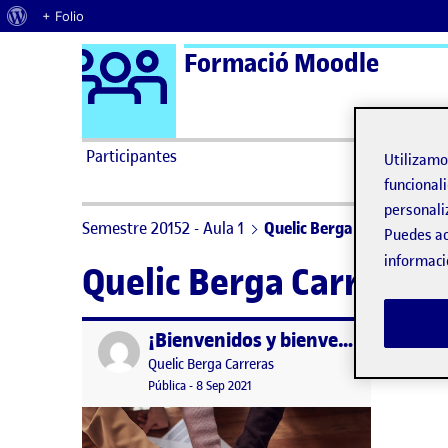
Acerca de WordPress
+ Folio
Logo Ágora
Formació Moodle
Saltar al contenido
Participantes
Utilizam
funcionali
personali
Semestre 20152 - Aula 1
Quelic Berga Carreras
Puedes ac
informaci
Quelic Berga Carreras
¡Bienvenidos y bienvenidas!
Publicado por
Publicado por
Quelic Berga Carreras
Visibilidad:
Fecha de publicación
9 septiembre, 2021 2:49 pm
Pública
-
8 Sep 2021