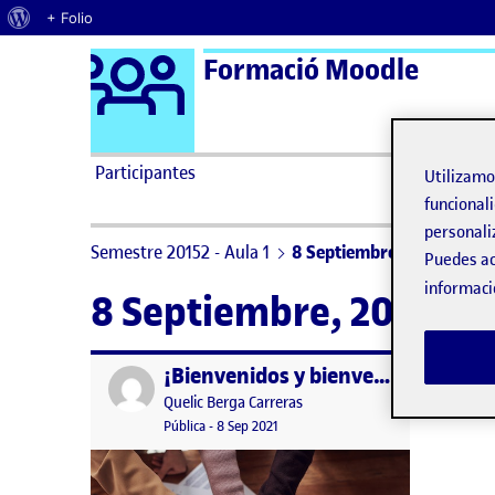
Acerca de WordPress
+ Folio
Logo Ágora
Formació Moodle
Saltar al contenido
Participantes
Utilizam
funcionali
personali
Semestre 20152 - Aula 1
8 Septiembre, 2021
Puedes ac
informaci
8 Septiembre, 2021
¡Bienvenidos y bienvenidas!
Publicado por
Publicado por
Quelic Berga Carreras
Visibilidad:
Fecha de publicación
9 septiembre, 2021 2:49 pm
Pública
-
8 Sep 2021