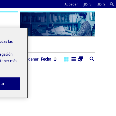
Acceder
3
2
uda
odas las
vegación.
Ordenar:
Descendente
Ordenar:
Fecha
obtener más
rar